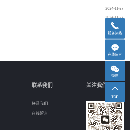
2024-11-27
2024-11-27
2024-11-27
服务热线
2024-11-27
2024-11-27
在线留言
微信
联系我们
关注我们
TOP
联系我们
在线留言