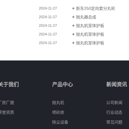
新东250定向套分丸轮
2024-11-27
抛丸器总成
2024-11-27
抛丸机室体护板
2024-11-27
抛丸机室体护板
2024-11-27
抛丸机室体护板
2024-11-27
关于我们
产品中心
新闻资讯
厂房厂貌
抛丸机
公司新闻
荣誉资质
喷砂房
行业动态
除尘设备
常见问题