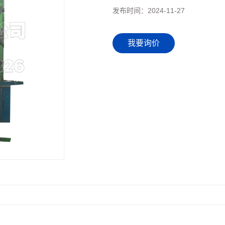
发布时间：
2024-11-27
我要询价