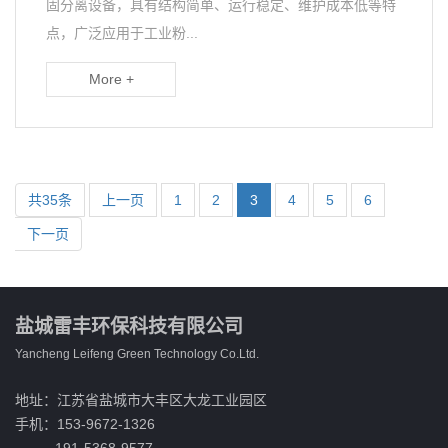
固分离设备，具有结构简单、运行稳定、维护成本低等特
点，广泛应用于工业粉...
More +
共35条
上一页
1
2
3
4
5
6
下一页
盐城雷丰环保科技有限公司
Yancheng Leifeng Green Technology Co.Ltd.
地址：江苏省盐城市大丰区大龙工业园区
手机：153-9672-1326
191-5368-9577